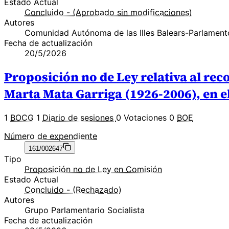
Estado Actual
Concluido - (Aprobado sin modificaciones)
Autores
Comunidad Autónoma de las Illes Balears-Parlament
Fecha de actualización
20/5/2026
Proposición no de Ley relativa al rec
Marta Mata Garriga (1926-2006), en e
1
BOCG
1
Diario de sesiones
0 Votaciones
0
BOE
Número de expendiente
161/002647
Tipo
Proposición no de Ley en Comisión
Estado Actual
Concluido - (Rechazado)
Autores
Grupo Parlamentario Socialista
Fecha de actualización