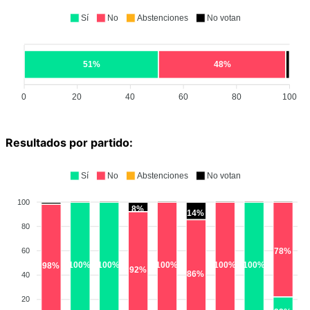
Sí
No
Abstenciones
No votan
51%
48%
0
20
40
60
80
100
Resultados por partido:
Sí
No
Abstenciones
No votan
100
8%
14%
80
60
78%
100%
100%
100%
100%
100%
98%
92%
86%
40
20