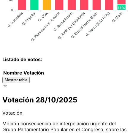
11%
0
G. Socialista
G. Popular
G. Plurinacional SUMAR
G. VOX
G. Junts per Catalunya
G. Euskal Herria Bildu
G. Vasco (EAJ-PNV)
G. Mixto
G. Republicano
Listado de votos:
Nombre
Votación
Mostrar tabla
Votación 28/10/2025
Votación
Moción consecuencia de interpelación urgente del
Grupo Parlamentario Popular en el Congreso, sobre las