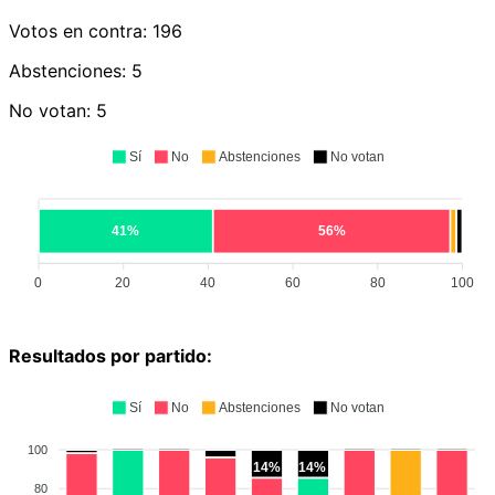
Votos en contra:
196
Abstenciones:
5
No votan:
5
Sí
No
Abstenciones
No votan
41%
56%
0
20
40
60
80
100
Resultados por partido:
Sí
No
Abstenciones
No votan
100
14%
14%
80