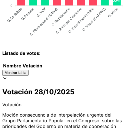
22%
0
G. Socialista
G. Popular
G. Plurinacional SUMAR
G. VOX
G. Junts per Catalunya
G. Euskal Herria Bildu
G. Vasco (EAJ-PNV)
G. Mixto
G. Republicano
Listado de votos:
Nombre
Votación
Mostrar tabla
Votación 28/10/2025
Votación
Moción consecuencia de interpelación urgente del
Grupo Parlamentario Popular en el Congreso, sobre las
prioridades del Gobierno en materia de cooperación