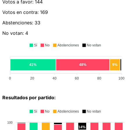
Votos a favor:
144
Votos en contra:
169
Abstenciones:
33
No votan:
4
Sí
No
Abstenciones
No votan
41%
48%
9%
0
20
40
60
80
100
Resultados por partido:
Sí
No
Abstenciones
No votan
100
14%