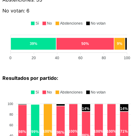
No votan:
6
Sí
No
Abstenciones
No votan
39%
50%
9%
0
20
40
60
80
100
Resultados por partido:
Sí
No
Abstenciones
No votan
100
14%
14%
80
60
100%
100%
100%
100%
71%
99%
98%
96%
86%
40