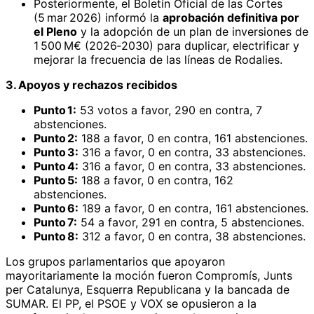
Posteriormente, el Boletín Oficial de las Cortes
(5 mar 2026) informó la
aprobación definitiva por
el Pleno
y la adopción de un plan de inversiones de
1 500 M€ (2026‑2030) para duplicar, electrificar y
mejorar la frecuencia de las líneas de Rodalies.
3. Apoyos y rechazos recibidos
Punto 1:
53 votos a favor, 290 en contra, 7
abstenciones.
Punto 2:
188 a favor, 0 en contra, 161 abstenciones.
Punto 3:
316 a favor, 0 en contra, 33 abstenciones.
Punto 4:
316 a favor, 0 en contra, 33 abstenciones.
Punto 5:
188 a favor, 0 en contra, 162
abstenciones.
Punto 6:
189 a favor, 0 en contra, 161 abstenciones.
Punto 7:
54 a favor, 291 en contra, 5 abstenciones.
Punto 8:
312 a favor, 0 en contra, 38 abstenciones.
Los grupos parlamentarios que apoyaron
mayoritariamente la moción fueron Compromís, Junts
per Catalunya, Esquerra Republicana y la bancada de
SUMAR. El PP, el PSOE y VOX se opusieron a la