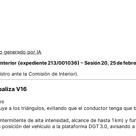
do
generado por
IA
nterior (expediente 213/001036) – Sesión 20, 25 de febr
tro ante la Comisión de Interior).
baliza V16
os
tuye a los triángulos, evitando que el conductor tenga que b
intermitente de alta intensidad, alcance de hasta 1 km) y fu
la posición del vehículo a la plataforma DGT 3.0, avisando