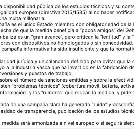
a disponibilidad pública de los estudios técnicos y su cont
egalidad europea (directiva 2015/1535) al no haber notific
na multa millonaria.
aña es el único Estado miembro con obligatoriedad de la bal
pecha de que la medida beneficia a “pocos amigos” del Gobi
 baliza es un “gran avance”, pero critican la “lentitud” y la
res con dispositivos no homologados o sin conectividad.
a campaña informativa ha sido insuficiente y que la normat
aridad jurídica y un calendario definido para evitar que la
 a la industria vasca que ha invertido en la fabricación de
nversiones y puestos de trabajo.
 sobre el número de sanciones emitidas y sobre la efectivid
isten “problemas técnicos” (cobertura móvil, batería, activa
sinformación” y los “rumores” que rodean la medida, y pide q
 falta de una campaña clara ha generado “ruido” y desconfi
cesidad de transparencia, publicación de los estudios técn
a medida será armonizada a nivel europeo o si seguirá sie