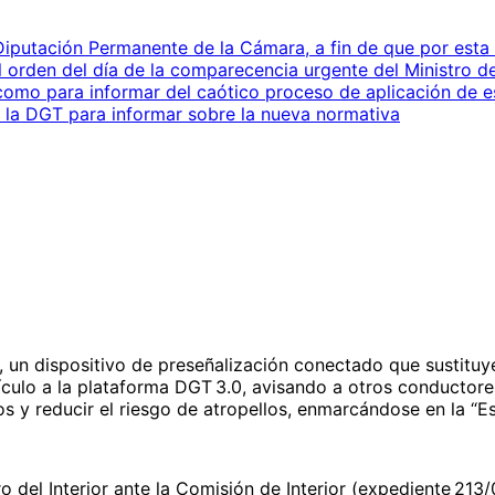
iputación Permanente de la Cámara, a fin de que por esta 
el orden del día de la comparecencia urgente del Ministro de
í como para informar del caótico proceso de aplicación de 
r la DGT para informar sobre la nueva normativa
16, un dispositivo de preseñalización conectado que sustituy
ehículo a la plataforma DGT 3.0, avisando a otros conductor
dos y reducir el riesgo de atropellos, enmarcándose en la “E
 del Interior ante la Comisión de Interior (expediente 213/