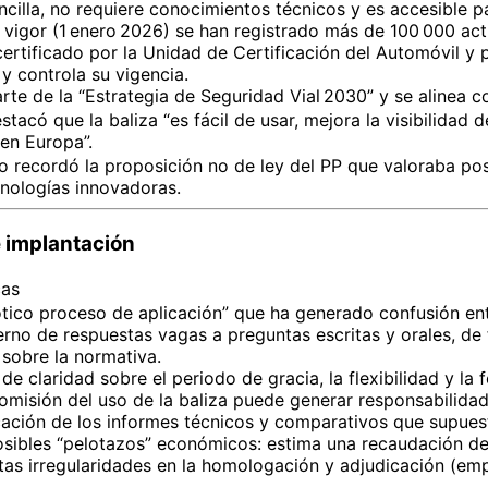
encilla, no requiere conocimientos técnicos y es accesible 
vigor (1 enero 2026) se han registrado más de 100 000 acti
 certificado por la Unidad de Certificación del Automóvil y p
y controla su vigencia.
te de la “Estrategia de Seguridad Vial 2030” y se alinea c
tacó que la baliza “es fácil de usar, mejora la visibilidad 
en Europa”.
o recordó la proposición no de ley del PP que valoraba po
cnologías innovadoras.
e implantación
cas
ótico proceso de aplicación” que ha generado confusión ent
erno de respuestas vagas a preguntas escritas y orales, d
obre la normativa.
a de claridad sobre el periodo de gracia, la flexibilidad y la 
 omisión del uso de la baliza puede generar responsabilidad
cación de los informes técnicos y comparativos que supuest
osibles “pelotazos” económicos: estima una recaudación de
tas irregularidades en la homologación y adjudicación (emp