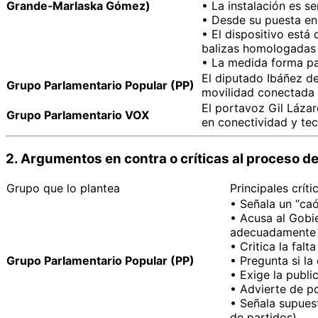
Grande‑Marlaska Gómez)
• La instalación es s
• Desde su puesta en 
• El dispositivo está
balizas homologadas 
• La medida forma par
El diputado Ibáñez des
Grupo Parlamentario Popular (PP)
movilidad conectada 
El portavoz Gil Lázar
Grupo Parlamentario VOX
en conectividad y te
2. Argumentos en contra o críticas al proceso d
Grupo que lo plantea
Principales críti
• Señala un “ca
• Acusa al Gobi
adecuadamente s
• Critica la falt
Grupo Parlamentario Popular (PP)
• Pregunta si la
• Exige la publi
• Advierte de p
• Señala supues
de partidos).