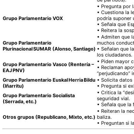
• Pregunta por l
• Cuestiona la l
Grupo Parlamentario VOX
podría suponer u
• Señala que Esp
• Reitera la sos
• Admiten que la
Grupo Parlamentario
muchos conducto
Plurinacional SUMAR (Alonso, Santiago)
• Señalan que l
los ciudadanos.
• Piden mayor cl
Grupo Parlamentario Vasco (Rentería –
• Reclaman apoyo
EAJ PNV)
“perjudicando” i
Grupo Parlamentario Euskal Herria Bildu
• Solicita datos
(Iñarritu)
• Pregunta si ex
• Critica la “de
Grupo Parlamentario Socialista
seguridad vial.
(Serrada, etc.)
• Señala que la
• Reiteran la ne
Otros grupos (Republicano, Mixto, etc.)
baliza.
• Preguntan si l