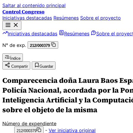
Saltar al contenido principal
Control Congreso
Iniciativas destacadas
Resúmenes
Sobre el proyecto
Iniciativas destacadas
Resúmenes
Sobre el proyec
N° de exp.
212/000379
Índice
Compartir
Guardar
Comparecencia doña Laura Baos Espad
Policía Nacional, acordada por la Pone
Inteligencia Artificial y la Computac
sobre el objeto de la misma
Número de expendiente
-
Ver iniciativa original
212/000379