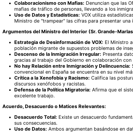
Colaboracionismo con Mafias:
Denuncian que las ON
mafias de tráfico de personas, llevando a los inmig
Uso de Datos y Estadísticas:
VOX utiliza estadística
Ministro de "trampear" las cifras para presentar un
Argumentos del Ministro del Interior (Sr. Grande-Marl
Estrategia de Desinformación de VOX:
El Ministro a
población migrante de supuestos problemas de inse
Descenso de la Inmigración Irregular:
Presenta dato
gracias al trabajo del Gobierno en colaboración con p
No hay Relación entre Inmigración y Delincuencia:
S
convencional en España se encuentra en su nivel más 
Crítica a la Xenofobia y Racismo:
Califica las postu
discursos xenófobos y racistas.
Defensa de la Política Migratoria:
Afirma que el sist
excelente trabajo.
Acuerdo, Desacuerdo o Matices Relevantes:
Desacuerdo Total:
Existe un desacuerdo fundamental 
sus consecuencias.
Uso de Datos:
Ambos argumentan basándose en datos,