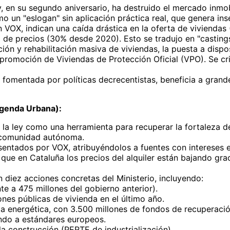
 en su segundo aniversario, ha destruido el mercado inmobi
omo un "eslogan" sin aplicación práctica real, que genera ins
 VOX, indican una caída drástica en la oferta de viviend
de precios (30% desde 2020). Esto se tradujo en "castings i
n y rehabilitación masiva de viviendas, la puesta a dispos
a promoción de Viviendas de Protección Oficial (VPO). Se cri
 fomentada por políticas decrecentistas, beneficia a grande
Agenda Urbana):
 la ley como una herramienta para recuperar la fortaleza de
a comunidad autónoma.
entados por VOX, atribuyéndolos a fuentes con intereses en
 que en Cataluña los precios del alquiler están bajando grac
diez acciones concretas del Ministerio, incluyendo:
e a 475 millones del gobierno anterior).
ones públicas de vivienda en el último año.
ia energética, con 3.500 millones de fondos de recuperació
ando a estándares europeos.
la construcción (PERTE de industrialización).