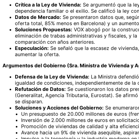
Crítica a la Ley de Vivienda:
Se argumentó que la ley,
dependencia familiar o el exilio. Se calificó la ley c
Datos de Mercado:
Se presentaron datos que, según
oferta total, 85% menos en Barcelona) y un aumento 
Soluciones Propuestas:
VOX abogó por la construcció
eliminación de trabas administrativas y fiscales, y l
comparación con años anteriores.
Especulación:
Se señaló que la escasez de vivienda,
aumentar la oferta.
Argumentos del Gobierno (Sra. Ministra de Vivienda y 
Defensa de la Ley de Vivienda:
La Ministra defendió
igualdad de condiciones, independientemente de l
Refutación de Datos:
Se cuestionaron los datos pres
(Generalitat, Agencia Tributaria, Eurostat). Se afirmó
se disparan.
Soluciones y Acciones del Gobierno:
Se enumeraron 
Un presupuesto de 20.000 millones de euros (frent
Inversión de 2.000 millones de euros en solicitaci
Promoción de viviendas de calidad y alta eficienc
Avance hacia un 9% de vivienda asequible, aspir
Impulso a la tecnología y la industria moderna en 