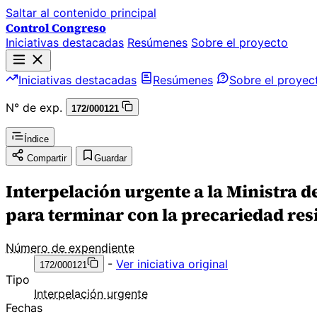
Saltar al contenido principal
Control Congreso
Iniciativas destacadas
Resúmenes
Sobre el proyecto
Iniciativas destacadas
Resúmenes
Sobre el proyec
N° de exp.
172/000121
Índice
Compartir
Guardar
Interpelación urgente a la Ministra 
para terminar con la precariedad res
Número de expendiente
-
Ver iniciativa original
172/000121
Tipo
Interpelación urgente
Fechas