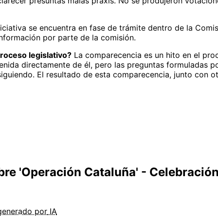
sclarecer presuntas malas praxis. No se produjeron votacio
iciativa se encuentra en fase de trámite dentro de la Com
nformación por parte de la comisión.
roceso legislativo?
La comparecencia es un hito en el proc
enida directamente de él, pero las preguntas formuladas por
siguiendo. El resultado de esta comparecencia, junto con otr
bre 'Operación Cataluña' - Celebració
generado por
IA