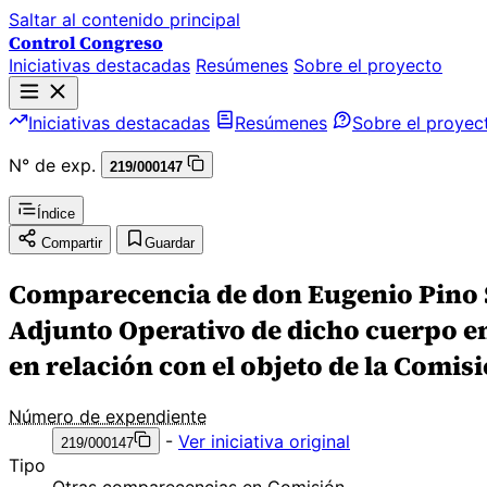
Saltar al contenido principal
Control Congreso
Iniciativas destacadas
Resúmenes
Sobre el proyecto
Iniciativas destacadas
Resúmenes
Sobre el proyec
N° de exp.
219/000147
Índice
Compartir
Guardar
Comparecencia de don Eugenio Pino S
Adjunto Operativo de dicho cuerpo en
en relación con el objeto de la Comis
Número de expendiente
-
Ver iniciativa original
219/000147
Tipo
Otras comparecencias en Comisión