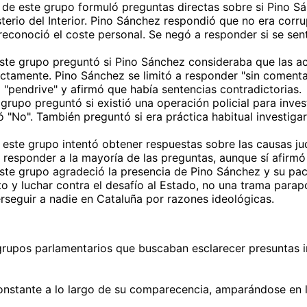
de este grupo formuló preguntas directas sobre si Pino Sánc
sterio del Interior. Pino Sánchez respondió que no era corr
econoció el coste personal. Se negó a responder si se sent
ste grupo preguntó si Pino Sánchez consideraba que las act
ctamente. Pino Sánchez se limitó a responder "sin comentario
"pendrive" y afirmó que había sentencias contradictorias.
grupo preguntó si existió una operación policial para inves
 "No". También preguntó si era práctica habitual investig
 este grupo intentó obtener respuestas sobre las causas ju
responder a la mayoría de las preguntas, aunque sí afirmó s
ste grupo agradeció la presencia de Pino Sánchez y su paci
ito y luchar contra el desafío al Estado, no una trama para
erseguir a nadie en Cataluña por razones ideológicas.
grupos parlamentarios que buscaban esclarecer presuntas i
onstante a lo largo de su comparecencia, amparándose en la