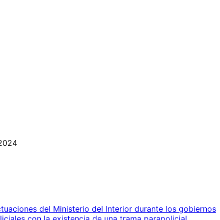
/2024
uaciones del Ministerio del Interior durante los gobiernos
iciales con la existencia de una trama parapolicial