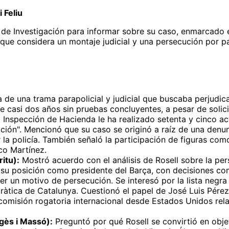
 Feliu
 de Investigación para informar sobre su caso, enmarcado 
 que considera un montaje judicial y una persecución por p
 de una trama parapolicial y judicial que buscaba perjudi
te casi dos años sin pruebas concluyentes, a pesar de solic
la Inspección de Hacienda le ha realizado setenta y cinco 
cción". Mencionó que su caso se originó a raíz de una denu
a policía. También señaló la participación de figuras como e
co Martínez.
itu):
Mostró acuerdo con el análisis de Rosell sobre la per
 su posición como presidente del Barça, con decisiones co
 un motivo de persecución. Se interesó por la lista negra
ca de Catalunya. Cuestionó el papel de José Luis Pérez y 
 comisión rogatoria internacional desde Estados Unidos rela
gès i Massó):
Preguntó por qué Rosell se convirtió en objet