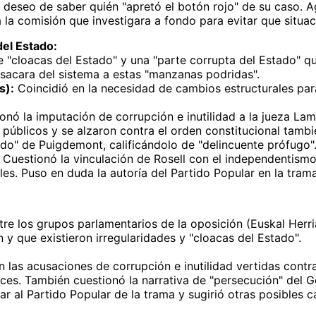
 deseo de saber quién "apretó el botón rojo" de su caso. A
a la comisión que investigara a fondo para evitar que situac
del Estado:
 "cloacas del Estado" y una "parte corrupta del Estado" qu
 sacara del sistema a estas "manzanas podridas".
s):
Coincidió en la necesidad de cambios estructurales para
nó la imputación de corrupción e inutilidad a la jueza Lame
 públicos y se alzaron contra el orden constitucional tamb
ado" de Puigdemont, calificándolo de "delincuente prófugo"
Cuestionó la vinculación de Rosell con el independentismo
es. Puso en duda la autoría del Partido Popular en la trama 
e los grupos parlamentarios de la oposición (Euskal Herri
 y que existieron irregularidades y "cloacas del Estado".
n las acusaciones de corrupción e inutilidad vertidas contr
ces. También cuestionó la narrativa de "persecución" del G
ar al Partido Popular de la trama y sugirió otras posibles 