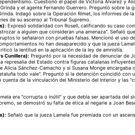
dependentismo. Cuestionó el papel de Victoria Álvarez y A
cal Grinda y el agente Fernando Guerrero. Preguntó sobre la 
 Grinda. Indagó sobre la Operación Rimet, los informes de l
zones de su ascenso al Tribunal Supremo.
s):
Expresó solidaridad con Rosell, calificando su caso com
rozar a alguien que consideran una amenaza". Señaló que s
corruptos lo señalaron con pruebas falsas. Mencionó el uso
omportamientos no han desaparecido y que la jueza Lamela,
ticó la lentitud en la aplicación de la ley de amnistía.
s Cunillera):
Preguntó por la necesidad de denunciar de Jos
a represalia del Estado contra figuras catalanas influyente
de Alicia Sánchez-Camacho y si Susana Monge encargaba ca
taluña todo vale". Preguntó si la detención coincidió con un
cuenta de la vinculación del Ministerio del Interior y las "
mela era "corrupta o inútil" y que debía ser apartada del 
premo, se demostró su falta de ética al negarle a Joan Beso
s):
Señaló que la jueza Lamela fue premiada con un ascen