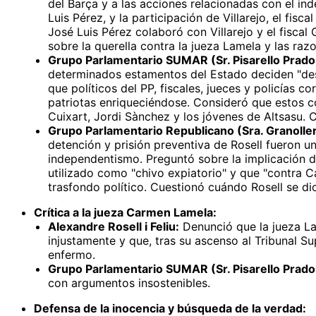
del Barça y a las acciones relacionadas con el in
Luis Pérez, y la participación de Villarejo, el fis
José Luis Pérez colaboró con Villarejo y el fiscal
sobre la querella contra la jueza Lamela y las ra
Grupo Parlamentario SUMAR (Sr. Pisarello Prado
determinados estamentos del Estado deciden "dest
que políticos del PP, fiscales, jueces y policías 
patriotas enriqueciéndose. Consideró que estos c
Cuixart, Jordi Sànchez y los jóvenes de Altsasu. Cri
Grupo Parlamentario Republicano (Sra. Granoller
detención y prisión preventiva de Rosell fueron un
independentismo. Preguntó sobre la implicación 
utilizado como "chivo expiatorio" y que "contra Ca
trasfondo político. Cuestionó cuándo Rosell se dio 
Crítica a la jueza Carmen Lamela:
Alexandre Rosell i Feliu:
Denunció que la jueza La
injustamente y que, tras su ascenso al Tribunal Su
enfermo.
Grupo Parlamentario SUMAR (Sr. Pisarello Prado
con argumentos insostenibles.
Defensa de la inocencia y búsqueda de la verdad: