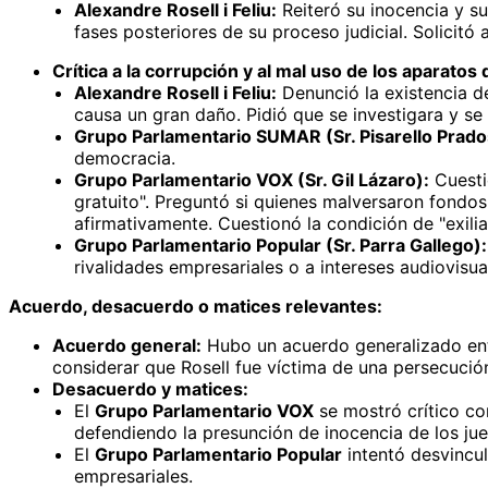
Alexandre Rosell i Feliu:
Reiteró su inocencia y su
fases posteriores de su proceso judicial. Solicitó 
Crítica a la corrupción y al mal uso de los aparatos 
Alexandre Rosell i Feliu:
Denunció la existencia de
causa un gran daño. Pidió que se investigara y se
Grupo Parlamentario SUMAR (Sr. Pisarello Prado
democracia.
Grupo Parlamentario VOX (Sr. Gil Lázaro):
Cuestio
gratuito". Preguntó si quienes malversaron fondos
afirmativamente. Cuestionó la condición de "exili
Grupo Parlamentario Popular (Sr. Parra Gallego):
rivalidades empresariales o a intereses audiovisual
Acuerdo, desacuerdo o matices relevantes:
Acuerdo general:
Hubo un acuerdo generalizado entr
considerar que Rosell fue víctima de una persecución
Desacuerdo y matices:
El
Grupo Parlamentario VOX
se mostró crítico co
defendiendo la presunción de inocencia de los jue
El
Grupo Parlamentario Popular
intentó desvincul
empresariales.