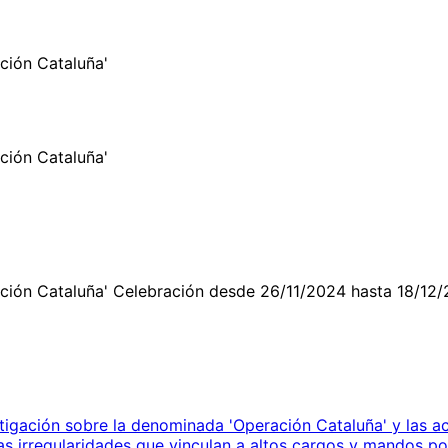
ción Cataluña'
ción Cataluña'
ación Cataluña' Celebración desde 26/11/2024 hasta 18/12
igación sobre la denominada 'Operación Cataluña' y las act
as irregularidades que vinculan a altos cargos y mandos pol