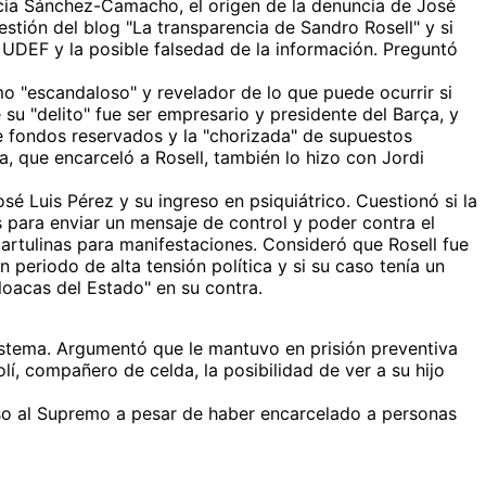
licia Sánchez-Camacho, el origen de la denuncia de José
gestión del blog "La transparencia de Sandro Rosell" y si
a UDEF y la posible falsedad de la información. Preguntó
o "escandaloso" y revelador de lo que puede ocurrir si
u "delito" fue ser empresario y presidente del Barça, y
 de fondos reservados y la "chorizada" de supuestos
 que encarceló a Rosell, también lo hizo con Jordi
é Luis Pérez y su ingreso en psiquiátrico. Cuestionó si la
s para enviar un mensaje de control y poder contra el
rtulinas para manifestaciones. Consideró que Rosell fue
 periodo de alta tensión política y si su caso tenía un
cloacas del Estado" en su contra.
sistema. Argumentó que le mantuvo en prisión preventiva
lí, compañero de celda, la posibilidad de ver a su hijo
so al Supremo a pesar de haber encarcelado a personas