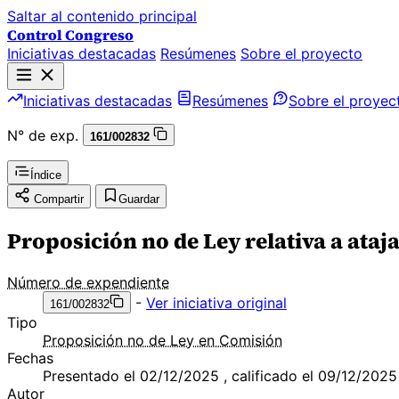
Saltar al contenido principal
Control Congreso
Iniciativas destacadas
Resúmenes
Sobre el proyecto
Iniciativas destacadas
Resúmenes
Sobre el proyec
N° de exp.
161/002832
Índice
Compartir
Guardar
Proposición no de Ley relativa a ata
Número de expendiente
-
Ver iniciativa original
161/002832
Tipo
Proposición no de Ley en Comisión
Fechas
Presentado el 02/12/2025 , calificado el 09/12/2025
Autor