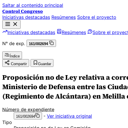
Saltar al contenido principal
Control Congreso
Iniciativas destacadas
Resúmenes
Sobre el proyecto
Iniciativas destacadas
Resúmenes
Sobre el proyec
N° de exp.
161/002694
Índice
Compartir
Guardar
Proposición no de Ley relativa a corre
Ministerio de Defensa entre las Ciuda
(Regimiento de Alcántara) en Melilla
Número de expendiente
-
Ver iniciativa original
161/002694
Tipo
Proposición no de Ley en Comisión