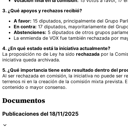
Votación final en la comisión:
15 votos a favor, 17 e
3. ¿Qué apoyos y rechazos recibió?
A favor:
15 diputados, principalmente del Grupo Par
En contra:
17 diputados, mayoritariamente del Grupo
Abstenciones:
5 diputados de otros grupos parlame
La enmienda de VOX fue también rechazada por may
4. ¿En qué estado está la iniciativa actualmente?
La proposición no de Ley ha sido
rechazada
por la Comisi
iniciativa queda archivada.
5. ¿Qué importancia tiene este resultado dentro del proc
Al ser rechazada en comisión, la iniciativa no puede ser r
terrenos ni en la creación de la comisión mixta prevista.
contenido o mayor consenso.
Documentos
Publicaciones del 18/11/2025