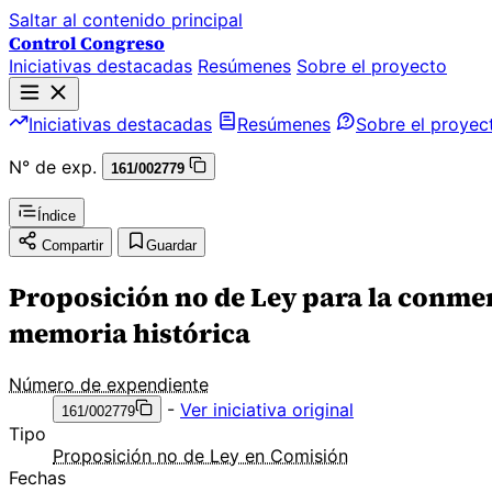
Saltar al contenido principal
Control Congreso
Iniciativas destacadas
Resúmenes
Sobre el proyecto
Iniciativas destacadas
Resúmenes
Sobre el proyec
N° de exp.
161/002779
Índice
Compartir
Guardar
Proposición no de Ley para la conmem
memoria histórica
Número de expendiente
-
Ver iniciativa original
161/002779
Tipo
Proposición no de Ley en Comisión
Fechas