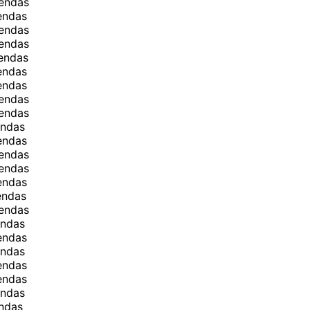
iendas
endas
iendas
iendas
iendas
endas
endas
iendas
iendas
endas
endas
iendas
iendas
endas
endas
iendas
endas
endas
endas
endas
endas
endas
endas