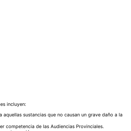
es incluyen:
ra aquellas sustancias que no causan un grave daño a la
er competencia de las Audiencias Provinciales.