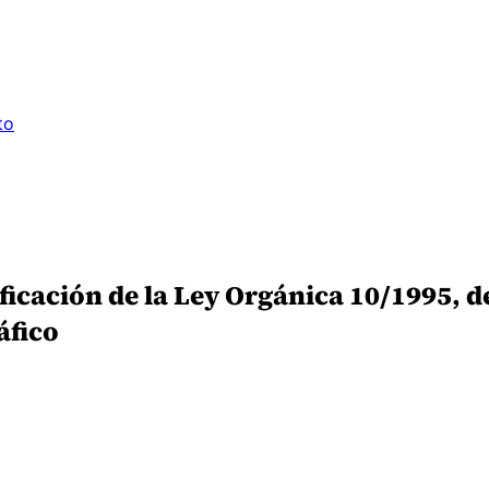
to
icación de la Ley Orgánica 10/1995, d
áfico