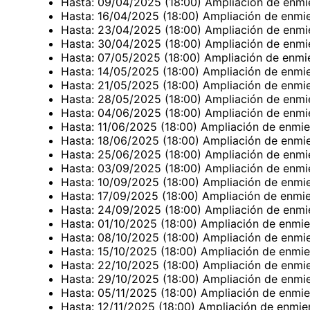
Hasta: 09/04/2025 (18:00) Ampliación de enm
Hasta: 16/04/2025 (18:00) Ampliación de enmi
Hasta: 23/04/2025 (18:00) Ampliación de enm
Hasta: 30/04/2025 (18:00) Ampliación de enm
Hasta: 07/05/2025 (18:00) Ampliación de enm
Hasta: 14/05/2025 (18:00) Ampliación de enmi
Hasta: 21/05/2025 (18:00) Ampliación de enmi
Hasta: 28/05/2025 (18:00) Ampliación de enm
Hasta: 04/06/2025 (18:00) Ampliación de enm
Hasta: 11/06/2025 (18:00) Ampliación de enmi
Hasta: 18/06/2025 (18:00) Ampliación de enmi
Hasta: 25/06/2025 (18:00) Ampliación de enm
Hasta: 03/09/2025 (18:00) Ampliación de enm
Hasta: 10/09/2025 (18:00) Ampliación de enmi
Hasta: 17/09/2025 (18:00) Ampliación de enmi
Hasta: 24/09/2025 (18:00) Ampliación de enm
Hasta: 01/10/2025 (18:00) Ampliación de enmi
Hasta: 08/10/2025 (18:00) Ampliación de enmi
Hasta: 15/10/2025 (18:00) Ampliación de enmi
Hasta: 22/10/2025 (18:00) Ampliación de enmi
Hasta: 29/10/2025 (18:00) Ampliación de enmi
Hasta: 05/11/2025 (18:00) Ampliación de enmi
Hasta: 12/11/2025 (18:00) Ampliación de enmi