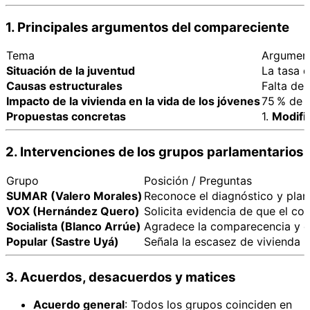
1. Principales argumentos del compareciente
Tema
Argument
Situación de la juventud
La tasa d
Causas estructurales
Falta de 
Impacto de la vivienda en la vida de los jóvenes
75 % de 
Propuestas concretas
1.
Modifi
2. Intervenciones de los grupos parlamentarios
Grupo
Posición / Preguntas
SUMAR (Valero Morales)
Reconoce el diagnóstico y plant
VOX (Hernández Quero)
Solicita evidencia de que el co
Socialista (Blanco Arrúe)
Agradece la comparecencia y de
Popular (Sastre Uyá)
Señala la escasez de vivienda (
3. Acuerdos, desacuerdos y matices
Acuerdo general
: Todos los grupos coinciden en