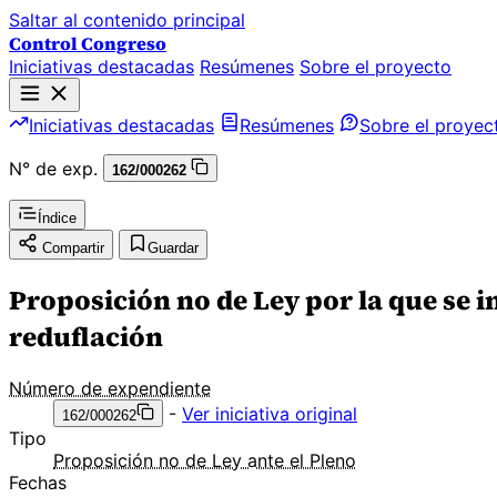
Saltar al contenido principal
Control Congreso
Iniciativas destacadas
Resúmenes
Sobre el proyecto
Iniciativas destacadas
Resúmenes
Sobre el proyec
N° de exp.
162/000262
Índice
Compartir
Guardar
Proposición no de Ley por la que se i
reduflación
Número de expendiente
-
Ver iniciativa original
162/000262
Tipo
Proposición no de Ley ante el Pleno
Fechas