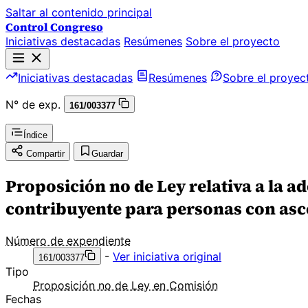
Saltar al contenido principal
Control Congreso
Iniciativas destacadas
Resúmenes
Sobre el proyecto
Iniciativas destacadas
Resúmenes
Sobre el proyec
N° de exp.
161/003377
Índice
Compartir
Guardar
Proposición no de Ley relativa a la a
contribuyente para personas con asc
Número de expendiente
-
Ver iniciativa original
161/003377
Tipo
Proposición no de Ley en Comisión
Fechas