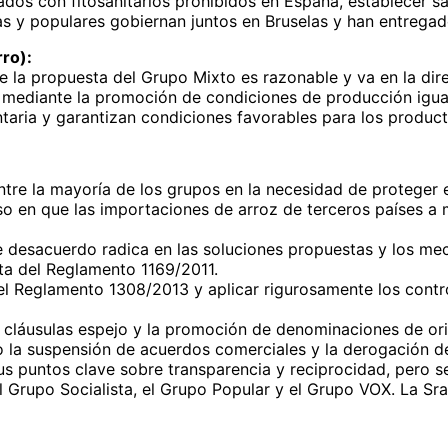
tados con fitosanitarios prohibidos en España, establecer 
as y populares gobiernan juntos en Bruselas y han entregado
ro):
 la propuesta del Grupo Mixto es razonable y va en la dire
s mediante la promoción de condiciones de producción igu
taria y garantizan condiciones favorables para los product
tre la mayoría de los grupos en la necesidad de proteger e
so en que las importaciones de arroz de terceros países 
e desacuerdo radica en las soluciones propuestas y los me
ta del Reglamento 1169/2011.
el Reglamento 1308/2013 y aplicar rigurosamente los contr
 cláusulas espejo y la promoción de denominaciones de origen
 la suspensión de acuerdos comerciales y la derogación d
 puntos clave sobre transparencia y reciprocidad, pero se 
 Grupo Socialista, el Grupo Popular y el Grupo VOX. La Sr