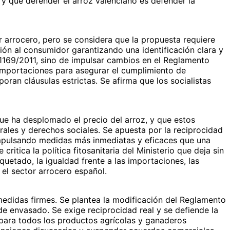
, y que defender el arroz valenciano es defender la
 arrocero, pero se considera que la propuesta requiere
ión al consumidor garantizando una identificación clara y
1169/2011, sino de impulsar cambios en el Reglamento
 importaciones para asegurar el cumplimiento de
oran cláusulas estrictas. Se afirma que los socialistas
ue ha desplomado el precio del arroz, y que estos
rales y derechos sociales. Se apuesta por la reciprocidad
 impulsando medidas más inmediatas y eficaces que una
itica la política fitosanitaria del Ministerio que deja sin
quetado, la igualdad frente a las importaciones, las
el sector arrocero español.
edidas firmes. Se plantea la modificación del Reglamento
de envasado. Se exige reciprocidad real y se defiende la
 para todos los productos agrícolas y ganaderos