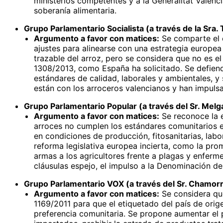
ministerios competentes y a la Generalitat Valenci
soberanía alimentaria.
Grupo Parlamentario Socialista (a través de la Sra.
Argumento a favor con matices:
Se comparte el c
ajustes para alinearse con una estrategia europea
trazable del arroz, pero se considera que no es 
1308/2013, como España ha solicitado. Se defiend
estándares de calidad, laborales y ambientales, y
están con los arroceros valencianos y han impuls
Grupo Parlamentario Popular (a través del Sr. Melg
Argumento a favor con matices:
Se reconoce la e
arroces no cumplen los estándares comunitarios en
en condiciones de producción, fitosanitarias, lab
reforma legislativa europea incierta, como la prom
armas a los agricultores frente a plagas y enferme
cláusulas espejo, el impulso a la Denominación de
Grupo Parlamentario VOX (a través del Sr. Chamorr
Argumento a favor con matices:
Se considera que
1169/2011 para que el etiquetado del país de orig
preferencia comunitaria. Se propone aumentar el p