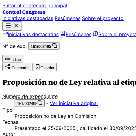
Saltar al contenido principal
Control Congreso
Iniciativas destacadas
Resúmenes
Sobre el proyecto
Iniciativas destacadas
Resúmenes
Sobre el proyec
N° de exp.
161/002495
Índice
Compartir
Guardar
Proposición no de Ley relativa al etiq
Número de expendiente
-
Ver iniciativa original
161/002495
Tipo
Proposición no de Ley en Comisión
Fechas
Presentado el 25/09/2025 , calificado el 30/09/202
Autor