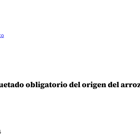
to
uetado obligatorio del origen del arro
5