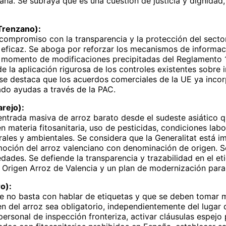
ana. Se subraya que es una cuestión de justicia y dignidad
 Trenzano):
ompromiso con la transparencia y la protección del sector
 eficaz. Se aboga por reforzar los mecanismos de informac
el momento de modificaciones precipitadas del Reglamento 
e la aplicación rigurosa de los controles existentes sobre
 se destaca que los acuerdos comerciales de la UE ya incorp
ado ayudas a través de la PAC.
arejo):
ntrada masiva de arroz barato desde el sudeste asiático q
 materia fitosanitaria, uso de pesticidas, condiciones labo
orales y ambientales. Se considera que la Generalitat está
oción del arroz valenciano con denominación de origen. Se cr
dades. Se defiende la transparencia y trazabilidad en el eti
 Origen Arroz de Valencia y un plan de modernización para 
o):
 no basta con hablar de etiquetas y que se deben tomar m
en del arroz sea obligatorio, independientemente del lugar 
ersonal de inspección fronteriza, activar cláusulas espejo