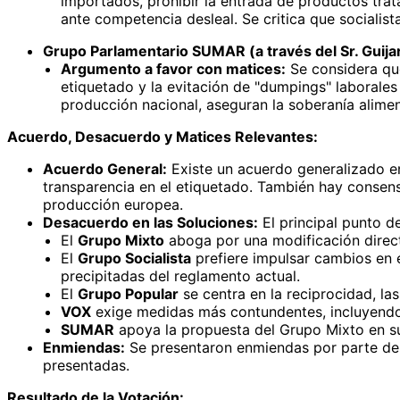
importados, prohibir la entrada de productos tra
ante competencia desleal. Se critica que socialist
Grupo Parlamentario SUMAR (a través del Sr. Guijar
Argumento a favor con matices:
Se considera que
etiquetado y la evitación de "dumpings" laborale
producción nacional, aseguran la soberanía alimen
Acuerdo, Desacuerdo y Matices Relevantes:
Acuerdo General:
Existe un acuerdo generalizado en
transparencia en el etiquetado. También hay consen
producción europea.
Desacuerdo en las Soluciones:
El principal punto d
El
Grupo Mixto
aboga por una modificación direc
El
Grupo Socialista
prefiere impulsar cambios en 
precipitadas del reglamento actual.
El
Grupo Popular
se centra en la reciprocidad, las
VOX
exige medidas más contundentes, incluyendo
SUMAR
apoya la propuesta del Grupo Mixto en sus
Enmiendas:
Se presentaron enmiendas por parte del
presentadas.
Resultado de la Votación: