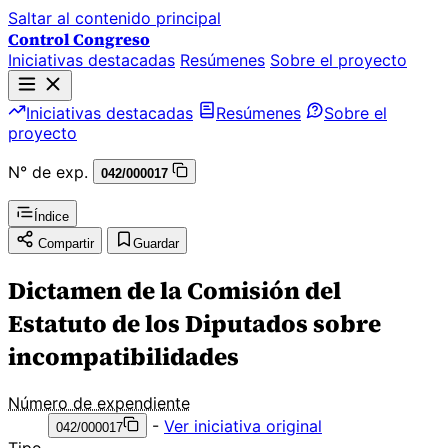
Saltar al contenido principal
Control Congreso
Iniciativas destacadas
Resúmenes
Sobre el proyecto
Iniciativas destacadas
Resúmenes
Sobre el
proyecto
N° de exp.
042/000017
Índice
Compartir
Guardar
Dictamen de la Comisión del
Estatuto de los Diputados sobre
incompatibilidades
Número de expendiente
-
Ver iniciativa original
042/000017
Tipo