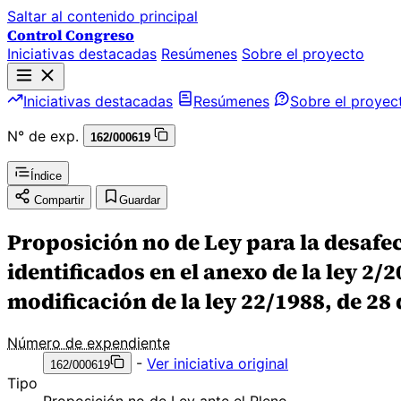
Saltar al contenido principal
Control Congreso
Iniciativas destacadas
Resúmenes
Sobre el proyecto
Iniciativas destacadas
Resúmenes
Sobre el proyec
N° de exp.
162/000619
Índice
Compartir
Guardar
Proposición no de Ley para la desafe
identificados en el anexo de la ley 2/2
modificación de la ley 22/1988, de 28 
Número de expendiente
-
Ver iniciativa original
162/000619
Tipo
Proposición no de Ley ante el Pleno