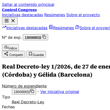
Saltar al contenido principal
Control Congreso
Iniciativas destacadas
Resúmenes
Sobre el proyecto
Iniciativas destacadas
Resúmenes
Sobre el proyec
N° de exp.
130/000032
Índice
Compartir
Guardar
Real Decreto-ley 1/2026, de 27 de ene
(Córdoba) y Gélida (Barcelona)
Número de expendiente
-
Ver iniciativa original
130/000032
Tipo
Real Decreto-Ley
Fechas