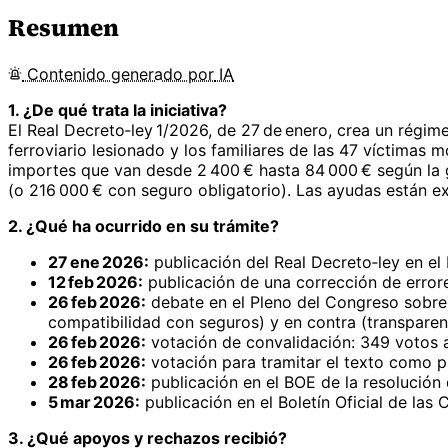
Resumen
Contenido
generado por
IA
1. ¿De qué trata la iniciativa?
El Real Decreto‑ley 1/2026, de 27 de enero, crea un régi
ferroviario lesionado y los familiares de las 47 víctima
importes que van desde 2 400 € hasta 84 000 € según la g
(o 216 000 € con seguro obligatorio). Las ayudas están exe
2. ¿Qué ha ocurrido en su trámite?
27 ene 2026:
publicación del Real Decreto‑ley en el
12 feb 2026:
publicación de una corrección de error
26 feb 2026:
debate en el Pleno del Congreso sobre 
compatibilidad con seguros) y en contra (transparenc
26 feb 2026:
votación de convalidación: 349 votos a 
26 feb 2026:
votación para tramitar el texto como p
28 feb 2026:
publicación en el BOE de la resolución
5 mar 2026:
publicación en el Boletín Oficial de las
3. ¿Qué apoyos y rechazos recibió?