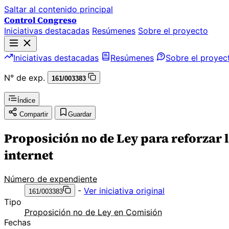
Saltar al contenido principal
Control Congreso
Iniciativas destacadas
Resúmenes
Sobre el proyecto
Iniciativas destacadas
Resúmenes
Sobre el proyec
N° de exp.
161/003383
Índice
Compartir
Guardar
Proposición no de Ley para reforzar l
internet
Número de expendiente
-
Ver iniciativa original
161/003383
Tipo
Proposición no de Ley en Comisión
Fechas