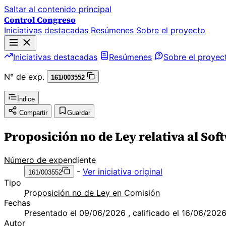
Saltar al contenido principal
Control Congreso
Iniciativas destacadas
Resúmenes
Sobre el proyecto
Iniciativas destacadas
Resúmenes
Sobre el proyec
N° de exp.
161/003552
Índice
Compartir
Guardar
Proposición no de Ley relativa al Sof
Número de expendiente
-
Ver iniciativa original
161/003552
Tipo
Proposición no de Ley en Comisión
Fechas
Presentado el 09/06/2026 , calificado el 16/06/202
Autor