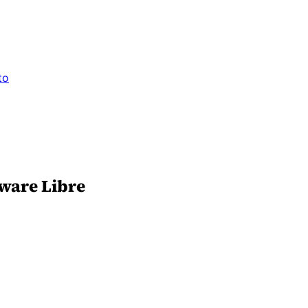
to
tware Libre
6