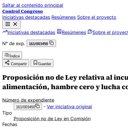
Saltar al contenido principal
Control Congreso
Iniciativas destacadas
Resúmenes
Sobre el proyecto
Iniciativas destacadas
Resúmenes
Sobre el proyec
N° de exp.
161/003450
Índice
Compartir
Guardar
Proposición no de Ley relativa al inc
alimentación, hambre cero y lucha c
Número de expendiente
-
Ver iniciativa original
161/003450
Tipo
Proposición no de Ley en Comisión
Fechas