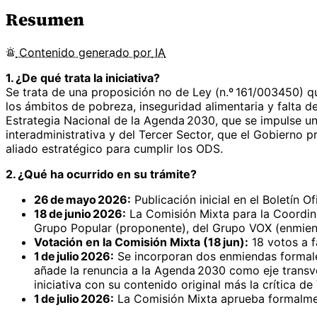
Resumen
Contenido
generado por
IA
1. ¿De qué trata la iniciativa?
Se trata de una proposición no de Ley (n.º 161/003450) q
los ámbitos de pobreza, inseguridad alimentaria y falta de
Estrategia Nacional de la Agenda 2030, que se impulse un
interadministrativa y del Tercer Sector, que el Gobierno 
aliado estratégico para cumplir los ODS.
2. ¿Qué ha ocurrido en su trámite?
26 de mayo 2026:
Publicación inicial en el Boletín Of
18 de junio 2026:
La Comisión Mixta para la Coordin
Grupo Popular (proponente), del Grupo VOX (enmiend
Votación en la Comisión Mixta (18 jun):
18 votos a f
1 de julio 2026:
Se incorporan dos enmiendas formales
añade la renuncia a la Agenda 2030 como eje transv
iniciativa con su contenido original más la crítica de
1 de julio 2026:
La Comisión Mixta aprueba formalment