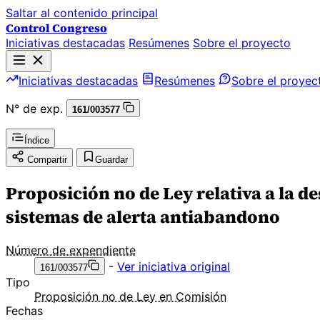
Saltar al contenido principal
Control Congreso
Iniciativas destacadas
Resúmenes
Sobre el proyecto
Iniciativas destacadas
Resúmenes
Sobre el proyec
N° de exp.
161/003577
Índice
Compartir
Guardar
Proposición no de Ley relativa a la d
sistemas de alerta antiabandono
Número de expendiente
-
Ver iniciativa original
161/003577
Tipo
Proposición no de Ley en Comisión
Fechas