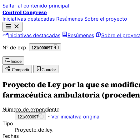
Saltar al contenido principal
Control Congreso
Iniciativas destacadas
Resúmenes
Sobre el proyecto
Iniciativas destacadas
Resúmenes
Sobre el proyec
N° de exp.
121/000097
Índice
Compartir
Guardar
Proyecto de Ley por la que se modifica
farmacéutica ambulatoria (procedente
Número de expendiente
-
Ver iniciativa original
121/000097
Tipo
Proyecto de ley
Fechas