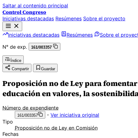
Saltar al contenido principal
Control Congreso
Iniciativas destacadas
Resúmenes
Sobre el proyecto
Iniciativas destacadas
Resúmenes
Sobre el proyec
N° de exp.
161/003357
Índice
Compartir
Guardar
Proposición no de Ley para fomentar 
educación en valores, la sostenibilid
Número de expendiente
-
Ver iniciativa original
161/003357
Tipo
Proposición no de Ley en Comisión
Fechas