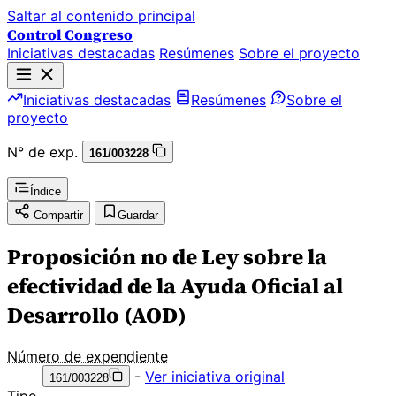
Saltar al contenido principal
Control Congreso
Iniciativas destacadas
Resúmenes
Sobre el proyecto
Iniciativas destacadas
Resúmenes
Sobre el
proyecto
N° de exp.
161/003228
Índice
Compartir
Guardar
Proposición no de Ley sobre la
efectividad de la Ayuda Oficial al
Desarrollo (AOD)
Número de expendiente
-
Ver iniciativa original
161/003228
Tipo