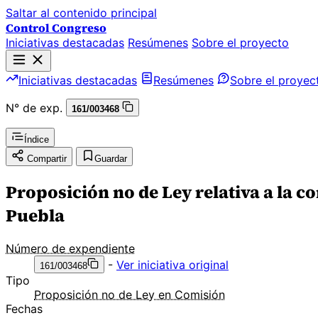
Saltar al contenido principal
Control Congreso
Iniciativas destacadas
Resúmenes
Sobre el proyecto
Iniciativas destacadas
Resúmenes
Sobre el proyec
N° de exp.
161/003468
Índice
Compartir
Guardar
Proposición no de Ley relativa a la c
Puebla
Número de expendiente
-
Ver iniciativa original
161/003468
Tipo
Proposición no de Ley en Comisión
Fechas