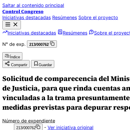
Saltar al contenido principal
Control Congreso
Iniciativas destacadas
Resúmenes
Sobre el proyecto
Iniciativas destacadas
Resúmenes
Sobre el proyec
N° de exp.
213/000762
Índice
Compartir
Guardar
Solicitud de comparecencia del Minist
de Justicia, para que rinda cuentas a
vinculadas a la trama presuntamente 
medidas previstas para depurar resp
Número de expendiente
-
Ver iniciativa original
213/000762