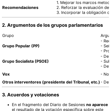
1. Mejorar los marcos metodo
Recomendaciones
2. Reforzar la evaluación de 
3. Incorporar la obligación 
2. Argumentos de los grupos parlamentarios
Grupo
Argum
- Rec
Grupo Popular (PP)
- Señ
- Pro
- Des
Grupo Socialista (PSOE)
- Sub
- Def
Vox
- No 
Otros interventores (presidente del Tribunal, etc.)
- Des
3. Acuerdos y votaciones
En el fragmento del Diario de Sesiones
no aparece
el resultado de la votación específica sobre este