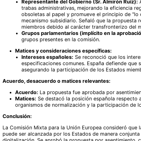
Representante del Gobierno (Sr. Almirón Ruiz):
A
trabas administrativas, mejorando la eficiencia re
obsoletas al papel y promueve el principio de "l
mecanismo subsidiario. Señaló que la propuesta r
miembros debido al carácter transfronterizo del 
Grupos parlamentarios (implícito en la aprobaci
grupos presentes en la comisión.
Matices y consideraciones específicas:
Intereses españoles:
Se reconoció que los intere
especificaciones comunes. España defiende que su
asegurando la participación de los Estados miembr
Acuerdo, desacuerdo o matices relevantes:
Acuerdo:
La propuesta fue aprobada por asentimient
Matices:
Se destacó la posición española respecto a
organismos de normalización y la participación de l
Conclusión:
La Comisión Mixta para la Unión Europea consideró que la
puede ser alcanzada por los Estados de manera conjunta 
digitalización. Se aprobó la propuesta por asentimiento,