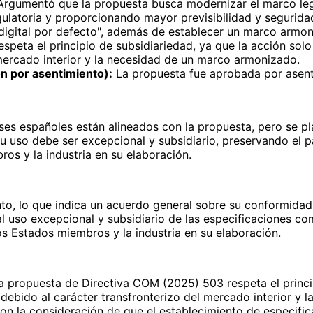
rgumentó que la propuesta busca modernizar el marco legis
gulatoria y proporcionando mayor previsibilidad y segurida
o digital por defecto", además de establecer un marco arm
espeta el principio de subsidiariedad, ya que la acción so
mercado interior y la necesidad de un marco armonizado.
ón por asentimiento):
La propuesta fue aprobada por asenti
ses españoles están alineados con la propuesta, pero se pla
 uso debe ser excepcional y subsidiario, preservando el 
os y la industria en su elaboración.
o, lo que indica un acuerdo general sobre su conformidad c
l uso excepcional y subsidiario de las especificaciones co
os Estados miembros y la industria en su elaboración.
 propuesta de Directiva COM (2025) 503 respeta el princip
debido al carácter transfronterizo del mercado interior y
 con la consideración de que el establecimiento de especif