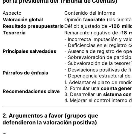
por la presidenta del Tribunal de Cuentas)
Aspecto
Contenido del informe
Valoración global
Opinión
favorable
(las cuentas
Resultado presupuestario
Déficit ajustado de
‑106 millo
Tesorería
Remanente negativo de
‑18 mi
- Incorrecta imputación y val
- Deficiencias en el registro c
Principales salvedades
- Ausencia de registro de oper
- Sobrevaloración de particip
- Subvaloración de la tesorería
- Desviaciones positivas de fi
Párrafos de énfasis
- Dependencia estructural de 
1. Adelantar el plazo de rendi
2. Formular una
cuenta genera
Recomendaciones clave
3. Desarrollar un
sistema cont
4. Mejorar el control interno 
2. Argumentos a favor (grupos que
defendieron la valoración positiva)