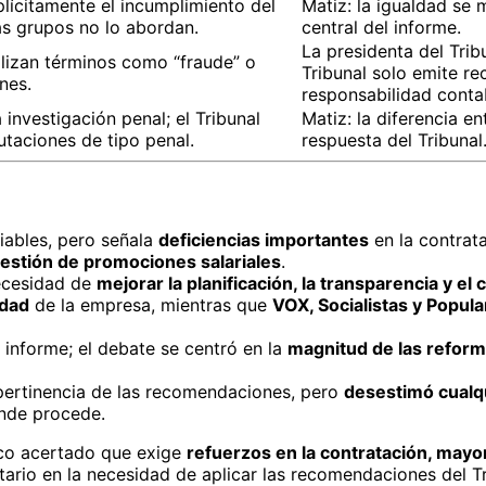
ícitamente el incumplimiento del
Matiz: la igualdad se
ás grupos no lo abordan.
central del informe.
La presidenta del Trib
ilizan términos como “fraude” o
Tribunal solo emite r
nes.
responsabilidad contab
nvestigación penal; el Tribunal
Matiz: la diferencia en
utaciones de tipo penal.
respuesta del Tribunal
iables, pero señala
deficiencias importantes
en la contrata
estión de promociones salariales
.
ecesidad de
mejorar la planificación, la transparencia y el 
ldad
de la empresa, mientras que
VOX, Socialistas y Popula
 informe; el debate se centró en la
magnitud de las reform
pertinencia de las recomendaciones, pero
desestimó cualqu
onde procede.
ico acertado que exige
refuerzos en la contratación, mayor
ario en la necesidad de aplicar las recomendaciones del Tr