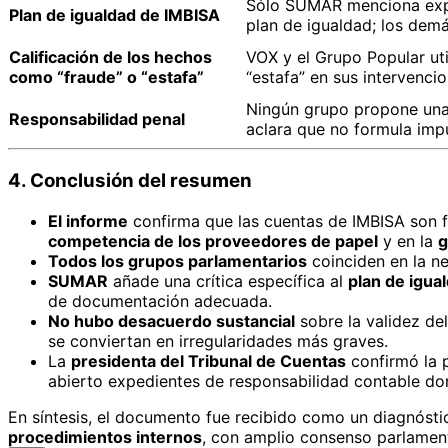
Sólo SUMAR menciona expl
Plan de igualdad de IMBISA
plan de igualdad; los dem
Calificación de los hechos
VOX y el Grupo Popular ut
como “fraude” o “estafa”
“estafa” en sus intervencio
Ningún grupo propone una i
Responsabilidad penal
aclara que no formula imp
4. Conclusión del resumen
El informe
confirma que las cuentas de IMBISA son f
competencia de los proveedores de papel
y en la
g
Todos los grupos parlamentarios
coinciden en la n
SUMAR
añade una crítica específica al
plan de igua
de documentación adecuada.
No hubo desacuerdo sustancial
sobre la validez del
se conviertan en irregularidades más graves.
La
presidenta del Tribunal de Cuentas
confirmó la 
abierto expedientes de responsabilidad contable d
En síntesis, el documento fue recibido como un diagnóst
procedimientos internos
, con amplio consenso parlament