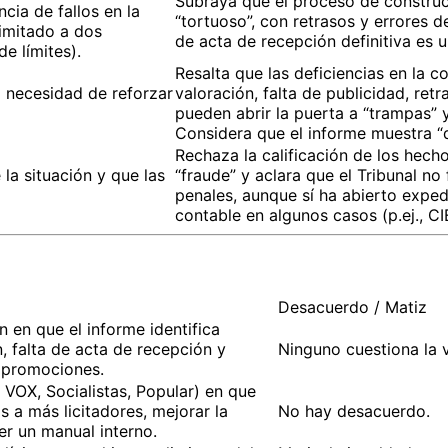
Subraya que el proceso de construcc
ncia de fallos en la
“tortuoso”, con retrasos y errores de
limitado a dos
de acta de recepción definitiva es 
e límites).
Resalta que las deficiencias en la co
a necesidad de reforzar
valoración, falta de publicidad, retr
pueden abrir la puerta a “trampas” y
Considera que el informe muestra “d
Rechaza la calificación de los hech
 la situación y que las
“fraude” y aclara que el Tribunal n
penales, aunque sí ha abierto exped
contable en algunos casos (p.ej., C
Desacuerdo / Matiz
 en que el informe identifica
, falta de acta de recepción y
Ninguno cuestiona la 
s promociones.
OX, Socialistas, Popular) en que
s a más licitadores, mejorar la
No hay desacuerdo.
r un manual interno.