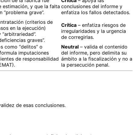
ión de la fábrica fue
Crítica
– apoya las
 estimación, y que la falta
conclusiones del informe y
un “problema grave”.
enfatiza los fallos detectados.
ntratación (criterios de
Crítica
– enfatiza riesgos de
asos en la ejecución)
irregularidades y la urgencia
 “arbitrariedad”.
de corregirlas.
eficiencias graves”.
os como “delitos” o
Neutral
– valida el contenido
o formula imputaciones
del informe, pero delimita su
ientes de responsabilidad
ámbito a la fiscalización y no a
IEMAT).
la persecución penal.
validez de esas conclusiones.