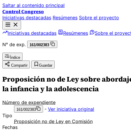
Saltar al contenido principal
Control Congreso
Iniciativas destacadas
Resúmenes
Sobre el proyecto
Iniciativas destacadas
Resúmenes
Sobre el proyec
N° de exp.
161/002383
Índice
Compartir
Guardar
Proposición no de Ley sobre abordaje 
la infancia y la adolescencia
Número de expendiente
-
Ver iniciativa original
161/002383
Tipo
Proposición no de Ley en Comisión
Fechas