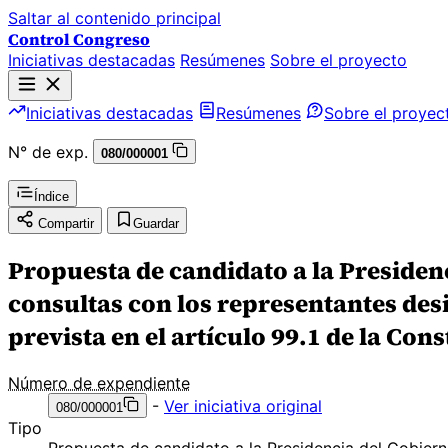
Saltar al contenido principal
Control Congreso
Iniciativas destacadas
Resúmenes
Sobre el proyecto
Iniciativas destacadas
Resúmenes
Sobre el proyec
N° de exp.
080/000001
Índice
Compartir
Guardar
Propuesta de candidato a la Presiden
consultas con los representantes des
prevista en el artículo 99.1 de la Con
Número de expendiente
-
Ver iniciativa original
080/000001
Tipo
Propuesta de candidato a la Presidencia del Gobier