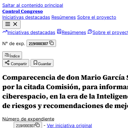
Saltar al contenido principal
Control Congreso
Iniciativas destacadas
Resúmenes
Sobre el proyecto
Iniciativas destacadas
Resúmenes
Sobre el proyec
N° de exp.
219/000307
Índice
Compartir
Guardar
Comparecencia de don Mario García S
por la citada Comisión, para informar
ciberespacio, en la era de la Intelige
de riesgos y recomendaciones de mej
Número de expendiente
-
Ver iniciativa original
219/000307