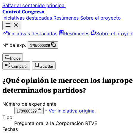
Saltar al contenido principal
Control Congreso
Iniciativas destacadas
Resúmenes
Sobre el proyecto
Iniciativas destacadas
Resúmenes
Sobre el proyec
N° de exp.
178/000329
Índice
Compartir
Guardar
¿Qué opinión le merecen los improper
determinados partidos?
Número de expendiente
-
Ver iniciativa original
178/000329
Tipo
Pregunta oral a la Corporación RTVE
Fechas