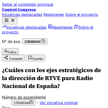
Saltar al contenido principal
Control Congreso
Iniciativas destacadas
Resúmenes
Sobre el proyecto
Iniciativas destacadas
Resúmenes
Sobre el
proyecto
N° de exp.
178/000344
Índice
Compartir
Guardar
¿Cuáles con los ejes estratégicos de
la dirección de RTVE para Radio
Nacional de España?
Número de expendiente
-
Ver iniciativa original
178/000344
Tipo